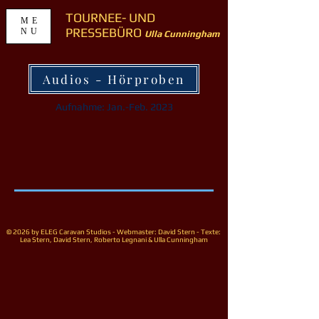
TOURNEE- UND
ME
PRESSEBÜRO
NU
Ulla Cunningham
Audios - Hörproben
Aufnahme: Jan.-Feb. 2023
© 2026 by ELEG Caravan Studios - Webmaster: David Stern - Texte:
Lea Stern, David Stern, Roberto Legnani & Ulla Cunningham