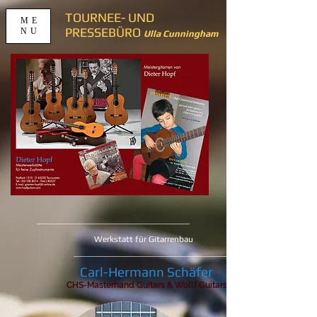
TOURNEE- UND
ME
PRESSEBÜRO
NU
Ulla Cunningham
Werkstatt für Gitarrenbau
Carl-Hermann Schäfer
CHS-Masterhand Guitars & Wollf Guitars