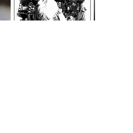
© 2026 by ELEG Caravan Studios - Webmaster: David Stern - Texte:
Lea Stern, David Stern, Roberto Legnani & Ulla Cunningham