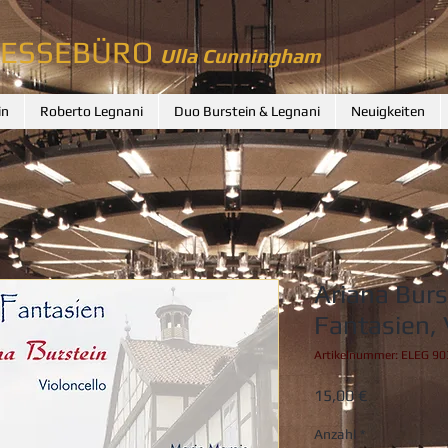
RESSEBÜRO
Ulla Cunningham
in
Roberto Legnani
Duo Burstein & Legnani
Neuigkeiten
Ariana Burs
Fantasien, 
Artikelnummer: ELEG 90
Preis
15,00 €
Anzahl
*