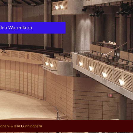
 den Warenkorb
egnani & Ulla Cunningham