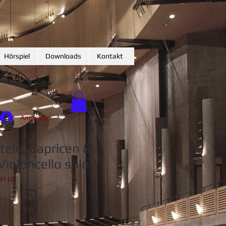
Hörspiel
Downloads
Kontakt
Anmelden
tein, Capricen &
Violoncello solo
31 CD